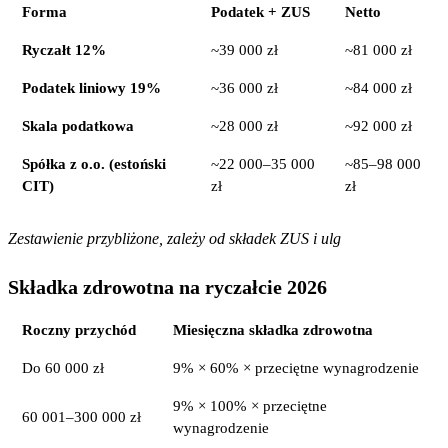
Forma
Podatek + ZUS
Netto
Ryczałt 12%
~39 000 zł
~81 000 zł
Podatek liniowy 19%
~36 000 zł
~84 000 zł
Skala podatkowa
~28 000 zł
~92 000 zł
Spółka z o.o. (estoński
~22 000–35 000
~85–98 000
CIT)
zł
zł
Zestawienie przybliżone, zależy od składek ZUS i ulg
Składka zdrowotna na ryczałcie 2026
Roczny przychód
Miesięczna składka zdrowotna
Do 60 000 zł
9% × 60% × przeciętne wynagrodzenie
9% × 100% × przeciętne
60 001–300 000 zł
wynagrodzenie