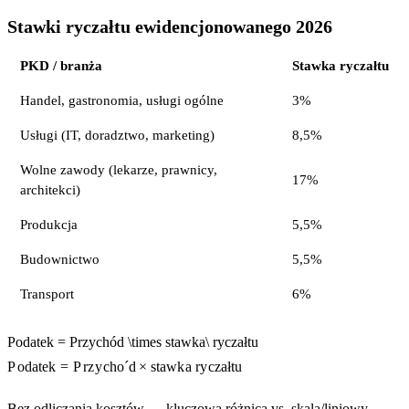
Stawki ryczałtu ewidencjonowanego 2026
PKD / branża
Stawka ryczałtu
Handel, gastronomia, usługi ogólne
3%
Usługi (IT, doradztwo, marketing)
8,5%
Wolne zawody (lekarze, prawnicy,
17%
architekci)
Produkcja
5,5%
Budownictwo
5,5%
Transport
6%
Podatek = Przychód \times stawka\ ryczałtu
P
o
d
a
t
e
k
=
P
r
z
y
c
h
o
ˊ
d
×
s
t
a
w
k
a
r
y
cz
a
ł
t
u
Bez odliczania kosztów — kluczowa różnica vs. skala/liniowy.