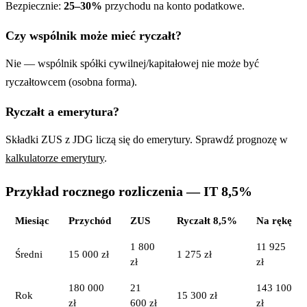
Bezpiecznie:
25–30%
przychodu na konto podatkowe.
Czy wspólnik może mieć ryczałt?
Nie — wspólnik spółki cywilnej/kapitałowej nie może być
ryczałtowcem (osobna forma).
Ryczałt a emerytura?
Składki ZUS z JDG liczą się do emerytury. Sprawdź prognozę w
kalkulatorze emerytury
.
Przykład rocznego rozliczenia — IT 8,5%
Miesiąc
Przychód
ZUS
Ryczałt 8,5%
Na rękę
1 800
11 925
Średni
15 000 zł
1 275 zł
zł
zł
180 000
21
143 100
Rok
15 300 zł
zł
600 zł
zł