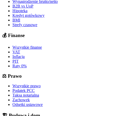
Wynagrodzenie brutto/netto
B2B vs UoP
Hipoteka
Kredyt gotówkowy
BMI
Strefy czasowe
💰
Finanse
Wszystkie finanse
VAT
Inflacja
PIT
Raty 0%
⚖️
Prawo
Wszystkie prawo
Podatek PCC
Taksa notarialna
Zachowek
Odsetki ustawowe
🏗️
Budowa i dom