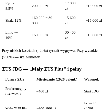
Ryczałt
17 000
200 000 zł
~15 000 zł
8,5%
zł
160 000 − 30
15 600
Skala 12%
~15 000 zł
000
zł
Liniowy
30 400
160 000 zł
~15 000 zł
19%
zł
Przy niskich kosztach (<20%) ryczałt wygrywa. Przy wysokich
(>50%) — skala/liniowy.
ZUS JDG — „Mały ZUS Plus" i pełny
Forma ZUS
Miesięcznie (2026 orient.)
Warunek
Preferencyjny
~400 zł
Start JDG
(24 mies.)
Przychód
Mały ZUS Plus
~600–900 zł
<120k