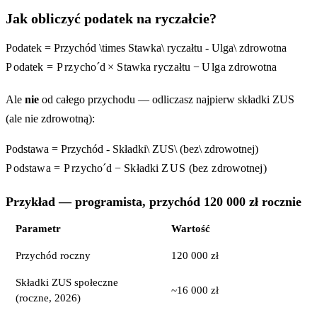
Jak obliczyć podatek na ryczałcie?
Podatek = Przychód \times Stawka\ ryczałtu - Ulga\ zdrowotna
P
o
d
a
t
e
k
=
P
r
z
y
c
h
o
ˊ
d
×
S
t
a
w
k
a
r
y
cz
a
ł
t
u
−
U
l
g
a
z
d
r
o
w
o
t
na
Ale
nie
od całego przychodu — odliczasz najpierw składki ZUS
(ale nie zdrowotną):
Podstawa = Przychód - Składki\ ZUS\ (bez\ zdrowotnej)
P
o
d
s
t
a
w
a
=
P
r
z
y
c
h
o
ˊ
d
−
S
k
ł
a
d
k
i
Z
U
S
(
b
ez
z
d
r
o
w
o
t
n
e
j
)
Przykład — programista, przychód 120 000 zł rocznie
Parametr
Wartość
Przychód roczny
120 000 zł
Składki ZUS społeczne
~16 000 zł
(roczne, 2026)