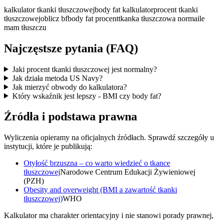
kalkulator tkanki tłuszczowej
body fat kalkulator
procent tkanki
tłuszczowej
oblicz bf
body fat procent
tkanka tłuszczowa norma
ile
mam tłuszczu
Najczęstsze pytania (FAQ)
Jaki procent tkanki tłuszczowej jest normalny?
Jak działa metoda US Navy?
Jak mierzyć obwody do kalkulatora?
Który wskaźnik jest lepszy - BMI czy body fat?
Źródła i podstawa prawna
Wyliczenia opieramy na oficjalnych źródłach. Sprawdź szczegóły u
instytucji, które je publikują:
Otyłość brzuszna – co warto wiedzieć o tkance
tłuszczowej
Narodowe Centrum Edukacji Żywieniowej
(PZH)
Obesity and overweight (BMI a zawartość tkanki
tłuszczowej)
WHO
Kalkulator ma charakter orientacyjny i nie stanowi porady prawnej,