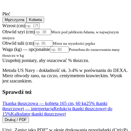
Płeć
Mężczyzna
Kobieta
Wzrost (cm)
Obwód szyi (cm)
Mierz pod jabłkiem Adama, w najwęższym
miejscu
Obwód talii (cm)
Mierz na wysokości pępka
Waga (kg) — opcjonalnie
Potrzebna do oszacowania masy
tłuszczu w kg
Uzupełnij pomiary, aby oszacować % tłuszczu.
Metoda US Navy - dokładność ok. 3-4% w porównaniu do DEXA.
Mierz obwody rano, na czczo, centyrmetrem krawieckim. Wynik
jest szacunkiem.
Sprawdź też
Tkanka tłuszczowa — kobieta 165 cm, 60 kg
25% tkanki
tłuszczowej — interpretacja
Redukcja tkanki tłuszczowej do
15%
Kalkulator tkanki tłuszczowej
Drukuj / PDF
Użyj „Zapisz jako PDF” w oknie drukowania przeglądarki (Ctrl+P).