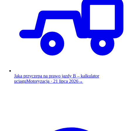
Jaka przyczepa na prawo jazdy B – kalkulator
uciągu
Motoryzacja
·
21 lipca 2026
→