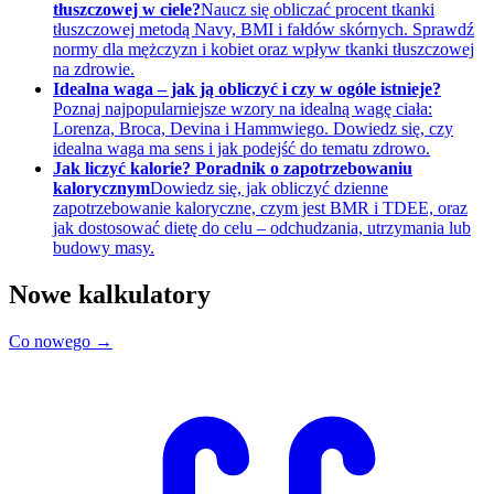
tłuszczowej w ciele?
Naucz się obliczać procent tkanki
tłuszczowej metodą Navy, BMI i fałdów skórnych. Sprawdź
normy dla mężczyzn i kobiet oraz wpływ tkanki tłuszczowej
na zdrowie.
Idealna waga – jak ją obliczyć i czy w ogóle istnieje?
Poznaj najpopularniejsze wzory na idealną wagę ciała:
Lorenza, Broca, Devina i Hammwiego. Dowiedz się, czy
idealna waga ma sens i jak podejść do tematu zdrowo.
Jak liczyć kalorie? Poradnik o zapotrzebowaniu
kalorycznym
Dowiedz się, jak obliczyć dzienne
zapotrzebowanie kaloryczne, czym jest BMR i TDEE, oraz
jak dostosować dietę do celu – odchudzania, utrzymania lub
budowy masy.
Nowe kalkulatory
Co nowego →