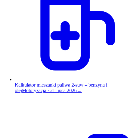
Kalkulator mieszanki paliwa 2-suw – benzyna i
olej
Motoryzacja
·
21 lipca 2026
→