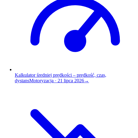
Kalkulator średniej prędkości – prędkość, czas,
dystans
Motoryzacja
·
21 lipca 2026
→