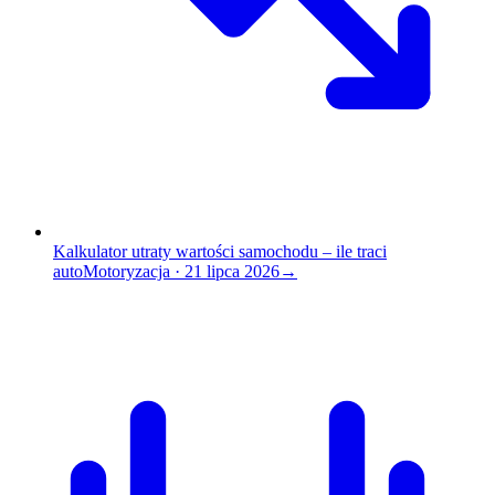
Kalkulator utraty wartości samochodu – ile traci
auto
Motoryzacja
·
21 lipca 2026
→