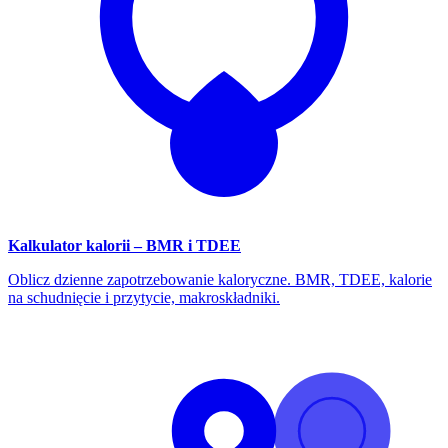
Kalkulator kalorii – BMR i TDEE
Oblicz dzienne zapotrzebowanie kaloryczne. BMR, TDEE, kalorie
na schudnięcie i przytycie, makroskładniki.