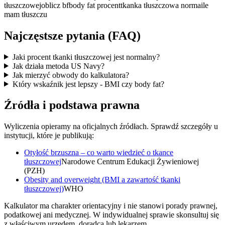
tłuszczowej
oblicz bf
body fat procent
tkanka tłuszczowa norma
ile
mam tłuszczu
Najczęstsze pytania (FAQ)
Jaki procent tkanki tłuszczowej jest normalny?
Jak działa metoda US Navy?
Jak mierzyć obwody do kalkulatora?
Który wskaźnik jest lepszy - BMI czy body fat?
Źródła i podstawa prawna
Wyliczenia opieramy na oficjalnych źródłach. Sprawdź szczegóły u
instytucji, które je publikują:
Otyłość brzuszna – co warto wiedzieć o tkance
tłuszczowej
Narodowe Centrum Edukacji Żywieniowej
(PZH)
Obesity and overweight (BMI a zawartość tkanki
tłuszczowej)
WHO
Kalkulator ma charakter orientacyjny i nie stanowi porady prawnej,
podatkowej ani medycznej. W indywidualnej sprawie skonsultuj się
z właściwym urzędem, doradcą lub lekarzem.