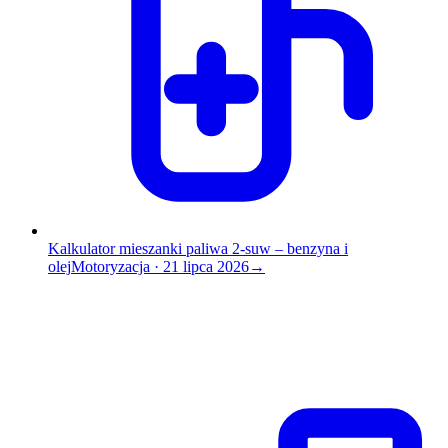
Kalkulator mieszanki paliwa 2-suw – benzyna i
olej
Motoryzacja
·
21 lipca 2026
→