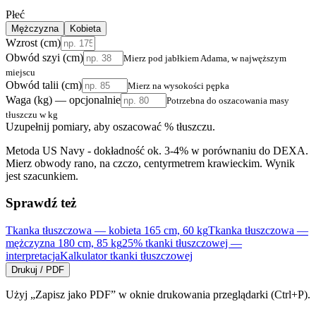
Płeć
Mężczyzna
Kobieta
Wzrost (cm)
Obwód szyi (cm)
Mierz pod jabłkiem Adama, w najwęższym
miejscu
Obwód talii (cm)
Mierz na wysokości pępka
Waga (kg) — opcjonalnie
Potrzebna do oszacowania masy
tłuszczu w kg
Uzupełnij pomiary, aby oszacować % tłuszczu.
Metoda US Navy - dokładność ok. 3-4% w porównaniu do DEXA.
Mierz obwody rano, na czczo, centyrmetrem krawieckim. Wynik
jest szacunkiem.
Sprawdź też
Tkanka tłuszczowa — kobieta 165 cm, 60 kg
Tkanka tłuszczowa —
mężczyzna 180 cm, 85 kg
25% tkanki tłuszczowej —
interpretacja
Kalkulator tkanki tłuszczowej
Drukuj / PDF
Użyj „Zapisz jako PDF” w oknie drukowania przeglądarki (Ctrl+P).