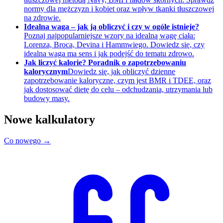
normy dla mężczyzn i kobiet oraz wpływ tkanki tłuszczowej
na zdrowie.
Idealna waga – jak ją obliczyć i czy w ogóle istnieje?
Poznaj najpopularniejsze wzory na idealną wagę ciała:
Lorenza, Broca, Devina i Hammwiego. Dowiedz się, czy
idealna waga ma sens i jak podejść do tematu zdrowo.
Jak liczyć kalorie? Poradnik o zapotrzebowaniu
kalorycznym
Dowiedz się, jak obliczyć dzienne
zapotrzebowanie kaloryczne, czym jest BMR i TDEE, oraz
jak dostosować dietę do celu – odchudzania, utrzymania lub
budowy masy.
Nowe kalkulatory
Co nowego →