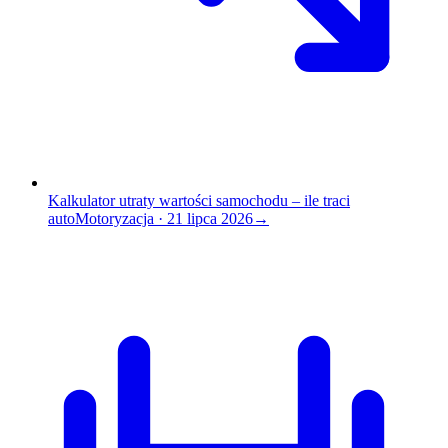
Kalkulator utraty wartości samochodu – ile traci
auto
Motoryzacja
·
21 lipca 2026
→