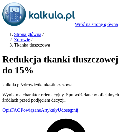
Wróć na stronę główną
Strona główna
/
Zdrowie
/
Tkanka tłuszczowa
Redukcja tkanki tłuszczowej
do 15%
kalkula.pl
/zdrowie/tkanka-tluszczowa
Wynik ma charakter orientacyjny. Sprawdź dane w oficjalnych
źródłach przed podjęciem decyzji.
Opis
FAQ
Powiązane
Artykuły
Udostępnij