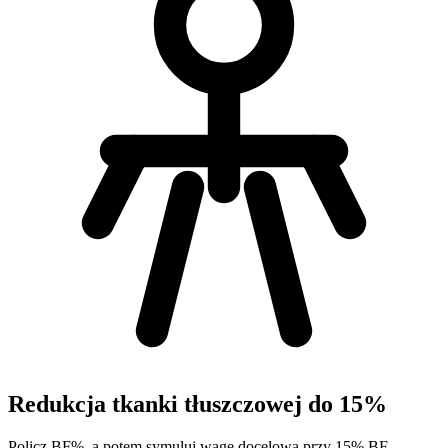
Redukcja tkanki tłuszczowej do 15%
Policz BF%, a potem symuluj wagę docelową przy 15% BF.