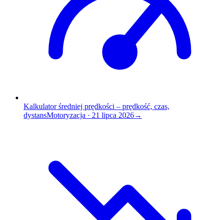
Kalkulator średniej prędkości – prędkość, czas,
dystans
Motoryzacja
·
21 lipca 2026
→