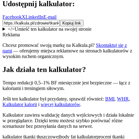
Udostępnij kalkulator:
Facebook
X
LinkedIn
E-mail
Kopiuj link
</>
Umieść ten kalkulator na swojej stronie
Reklama
Chcesz promować swoją markę na Kalkula.pl?
Skontaktuj się z
nami
— oferujemy miejsca reklamowe na stronach kalkulatorów z
wysokim ruchem organicznym.
Jak działa ten kalkulator?
Tempo redukcji 0,5–1% BF miesięcznie jest bezpieczne — łącz z
kaloriami i treningiem siłowym.
Jeśli ten kalkulator był przydatny, sprawdź również:
BMI
,
WHR
,
Kalkulator kalorii
i
więcej kalkulatorów
.
Kalkulator zawiera walidację danych wejściowych i działa lokalnie
w przeglądarce. Dzięki temu możesz szybko porównać różne
scenariusze bez przesyłania danych na serwer.
kalkulator tkanki tłuszczowej
body fat kalkulator
procent tkanki