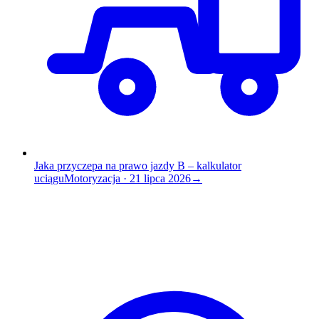
Jaka przyczepa na prawo jazdy B – kalkulator
uciągu
Motoryzacja
·
21 lipca 2026
→