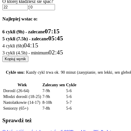
O ktorej kładziesz sie spac?
:
Najlepiej wstac o:
07:15
6
cykli (
9h
)
- zalecane
05:45
5
cykli (
7.5h
)
- zalecane
04:15
4
cykli (
6h
)
02:45
3
cykli (
4.5h
)
- minimum
Kopiuj wynik
Cykle snu:
Kazdy cykl trwa ok. 90 minut (zasypianie, sen lekki, sen gleb
Wiek
Zalecany sen
Cykle
Doroslí (26-64)
7-9h
5-6
Mlodzi doroslí (18-25)
7-9h
5-6
Nastolatkowie (14-17)
8-10h
5-7
Seniorzy (65+)
7-8h
5-6
Sprawdź też