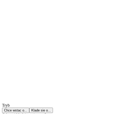
Tryb
Chce wstac o...
Klade sie o...