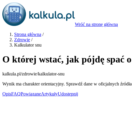
Wróć na stronę główną
Strona główna
/
Zdrowie
/
Kalkulator snu
O której wstać, jak pójdę spać 
kalkula.pl
/zdrowie/kalkulator-snu
Wynik ma charakter orientacyjny. Sprawdź dane w oficjalnych źródła
Opis
FAQ
Powiązane
Artykuły
Udostępnij