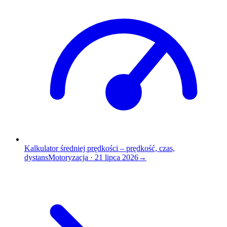
Kalkulator średniej prędkości – prędkość, czas,
dystans
Motoryzacja
·
21 lipca 2026
→