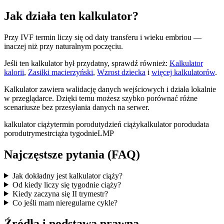
Jak działa ten kalkulator?
Przy IVF termin liczy się od daty transferu i wieku embriou —
inaczej niż przy naturalnym poczęciu.
Jeśli ten kalkulator był przydatny, sprawdź również:
Kalkulator
kalorii
,
Zasiłki macierzyński
,
Wzrost dziecka
i
więcej kalkulatorów
.
Kalkulator zawiera walidację danych wejściowych i działa lokalnie
w przeglądarce. Dzięki temu możesz szybko porównać różne
scenariusze bez przesyłania danych na serwer.
kalkulator ciąży
termin porodu
tydzień ciąży
kalkulator porodu
data
porodu
trymestr
ciąża tygodnie
LMP
Najczęstsze pytania (FAQ)
Jak dokładny jest kalkulator ciąży?
Od kiedy liczy się tygodnie ciąży?
Kiedy zaczyna się II trymestr?
Co jeśli mam nieregularne cykle?
Źródła i podstawa prawna