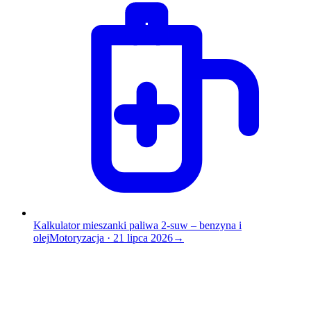
Kalkulator mieszanki paliwa 2-suw – benzyna i
olej
Motoryzacja
·
21 lipca 2026
→