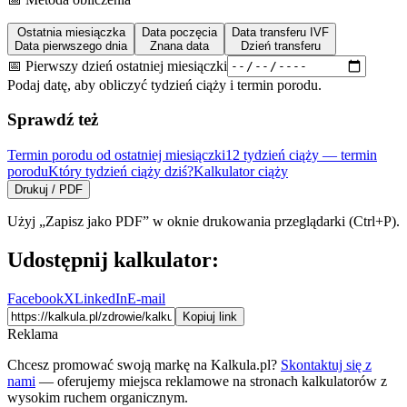
Ostatnia miesiączka
Data poczęcia
Data transferu IVF
Data pierwszego dnia
Znana data
Dzień transferu
📅 Pierwszy dzień ostatniej miesiączki
Podaj datę, aby obliczyć tydzień ciąży i termin porodu.
Sprawdź też
Termin porodu od ostatniej miesiączki
12 tydzień ciąży — termin
porodu
Który tydzień ciąży dziś?
Kalkulator ciąży
Drukuj / PDF
Użyj „Zapisz jako PDF” w oknie drukowania przeglądarki (Ctrl+P).
Udostępnij kalkulator:
Facebook
X
LinkedIn
E-mail
Kopiuj link
Reklama
Chcesz promować swoją markę na Kalkula.pl?
Skontaktuj się z
nami
— oferujemy miejsca reklamowe na stronach kalkulatorów z
wysokim ruchem organicznym.