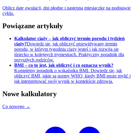
Oblicz datę owulacji, dni płodne i następną miesiączkę na podstawie
cyklu.
Powiązane artykuły
Kalkulator ciąży – jak obliczyć termin porodu i tydzień
ciąży?
Dowiedz się, jak obliczyć przewidywany termin
porodu, w którym tygodniu ciąży jesteś i jak rozwija się
dziecko w kolejnych trymestrach. Praktyczny poradnik dla
przyszłych rodziców.
BMI – co to jest, jak obliczyć i co oznacza wynik?
Kompletny poradnik o wskaźniku BMI. Dowiedz się, jak
obliczyć BMI, jakie są normy WHO, kiedy BMI może mylić i
jak interpretować swój wynik w kontekście zdrowia.
Nowe kalkulatory
Co nowego →