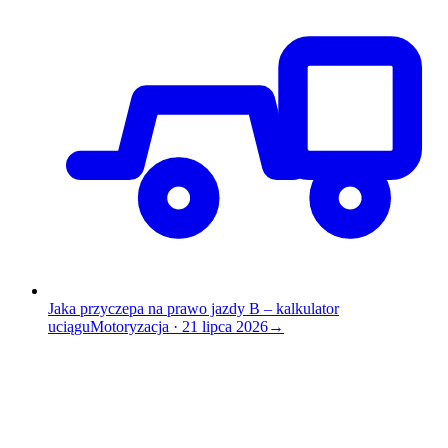
Jaka przyczepa na prawo jazdy B – kalkulator
uciągu
Motoryzacja
·
21 lipca 2026
→