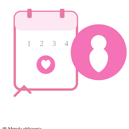
1
2
3
4
📅 Metoda obliczenia