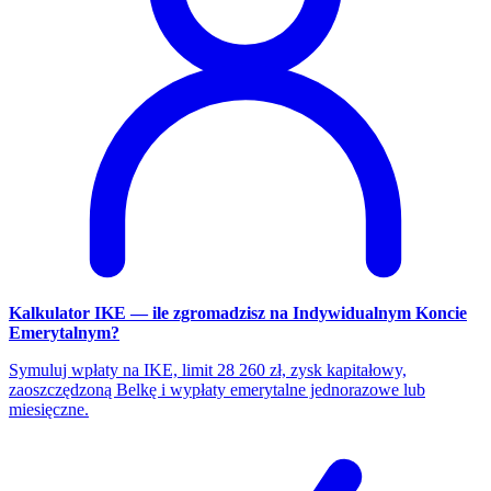
Kalkulator IKE — ile zgromadzisz na Indywidualnym Koncie
Emerytalnym?
Symuluj wpłaty na IKE, limit 28 260 zł, zysk kapitałowy,
zaoszczędzoną Belkę i wypłaty emerytalne jednorazowe lub
miesięczne.