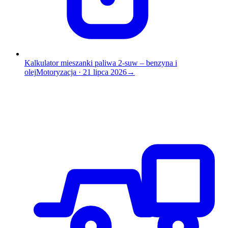
Kalkulator mieszanki paliwa 2-suw – benzyna i
olej
Motoryzacja
·
21 lipca 2026
→