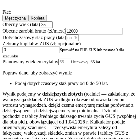
Płeć
Mężczyzna
Kobieta
Obecny wiek (lata)
Obecne zarobki brutto (zł/mies.)
Dotychczasowy staż pracy (lata)
Zebrany kapitał w ZUS (zł, opcjonalne)
Sprawdź na PUE ZUS lub zostaw 0 dla
szacunku
Planowany wiek emerytalny
Ustawowy:
65
lat
Popraw dane, aby zobaczyć wynik:
Podaj dotychczasowy staż pracy od 0 do 50 lat.
Wynik podajemy
w dzisiejszych złotych
(realnie) — zakładamy, że
waloryzacja składek ZUS w długim okresie odpowiada tempu
wzrostu wynagrodzeń, dzięki czemu emeryturę można porównać z
dzisiejszą pensją i dzisiejszą emeryturą minimalną. Dzielnik
pochodzi z tablicy średniego dalszego trwania życia GUS (wspólnej
dla obu płci), obowiązującej od 1.04.2026 r. Kalkulator podaje
orientacyjny szacunek — rzeczywista emerytura zależy od
faktycznej waloryzacji składek, zmian w prawie i tablicy GUS z
momentu przejścia na emeryturę. Sprawdź dokładną prognozę na