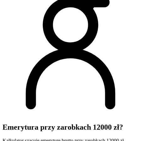
Emerytura przy zarobkach 12000 zł?
Kalkulator szacuje emeryturę brutto przy zarobkach 12000 zł.