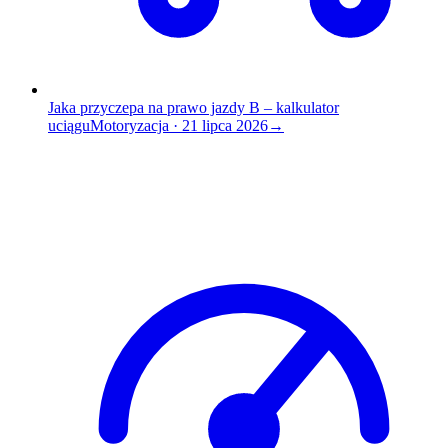
Jaka przyczepa na prawo jazdy B – kalkulator
uciągu
Motoryzacja
·
21 lipca 2026
→