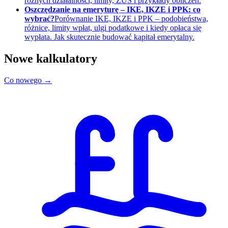
różnych działalności, limity, ZUS i przykłady obliczeń.
Oszczędzanie na emeryturę – IKE, IKZE i PPK: co
wybrać?
Porównanie IKE, IKZE i PPK – podobieństwa,
różnice, limity wpłat, ulgi podatkowe i kiedy opłaca się
wypłata. Jak skutecznie budować kapitał emerytalny.
Nowe kalkulatory
Co nowego →