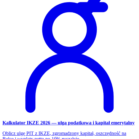
Kalkulator IKZE 2026 — ulga podatkowa i kapitał emerytalny
Oblicz ulgę PIT z IKZE, zgromadzony kapitał, oszczędność na
Belce i wypłaty netto po 10% ryczałcie.