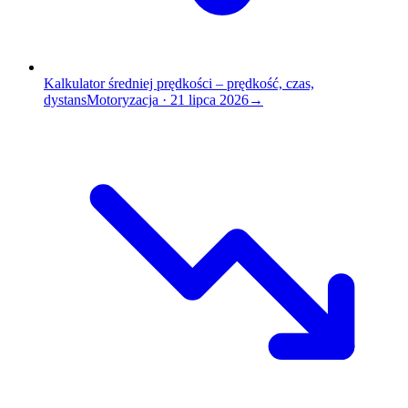
Kalkulator średniej prędkości – prędkość, czas,
dystans
Motoryzacja
·
21 lipca 2026
→