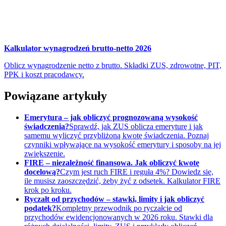
Kalkulator wynagrodzeń brutto-netto 2026
Oblicz wynagrodzenie netto z brutto. Składki ZUS, zdrowotne, PIT,
PPK i koszt pracodawcy.
Powiązane artykuły
Emerytura – jak obliczyć prognozowaną wysokość
świadczenia?
Sprawdź, jak ZUS oblicza emeryturę i jak
samemu wyliczyć przybliżoną kwotę świadczenia. Poznaj
czynniki wpływające na wysokość emerytury i sposoby na jej
zwiększenie.
FIRE – niezależność finansowa. Jak obliczyć kwotę
docelową?
Czym jest ruch FIRE i reguła 4%? Dowiedz się,
ile musisz zaoszczędzić, żeby żyć z odsetek. Kalkulator FIRE
krok po kroku.
Ryczałt od przychodów – stawki, limity i jak obliczyć
podatek?
Kompletny przewodnik po ryczałcie od
przychodów ewidencjonowanych w 2026 roku. Stawki dla