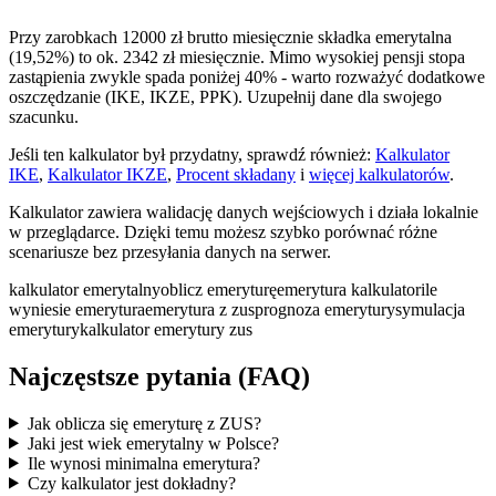
Przy zarobkach 12000 zł brutto miesięcznie składka emerytalna
(19,52%) to ok. 2342 zł miesięcznie. Mimo wysokiej pensji stopa
zastąpienia zwykle spada poniżej 40% - warto rozważyć dodatkowe
oszczędzanie (IKE, IKZE, PPK). Uzupełnij dane dla swojego
szacunku.
Jeśli ten kalkulator był przydatny, sprawdź również:
Kalkulator
IKE
,
Kalkulator IKZE
,
Procent składany
i
więcej kalkulatorów
.
Kalkulator zawiera walidację danych wejściowych i działa lokalnie
w przeglądarce. Dzięki temu możesz szybko porównać różne
scenariusze bez przesyłania danych na serwer.
kalkulator emerytalny
oblicz emeryturę
emerytura kalkulator
ile
wyniesie emerytura
emerytura z zus
prognoza emerytury
symulacja
emerytury
kalkulator emerytury zus
Najczęstsze pytania (FAQ)
Jak oblicza się emeryturę z ZUS?
Jaki jest wiek emerytalny w Polsce?
Ile wynosi minimalna emerytura?
Czy kalkulator jest dokładny?