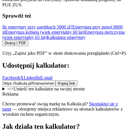
PUE ZUS.
Sprawdź też
Ile emerytury przy zarobkach 5000 zł?
Emerytura przy pensji 8000
zł
Emerytura kobieta (wiek emerytalny 60 lat)
Emerytura mężczyzna
(wiek emerytalny 65 lat)
Kalkulator emerytury
Drukuj / PDF
Użyj „Zapisz jako PDF” w oknie drukowania przeglądarki (Ctrl+P).
Udostępnij kalkulator:
Facebook
X
LinkedIn
E-mail
Kopiuj link
</>
Umieść ten kalkulator na swojej stronie
Reklama
Chcesz promować swoją markę na Kalkula.pl?
Skontaktuj się z
nami
— oferujemy miejsca reklamowe na stronach kalkulatorów z
wysokim ruchem organicznym.
Jak działa ten kalkulator?