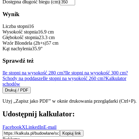
Dostępna długość biegu (cm)
Wynik
Liczba stopni
16
Wysokość stopnia
16.9
cm
Głębokość stopnia
23.3
cm
Wzór Blondela (2h+s)
57
cm
Kąt nachylenia
35.9
°
Sprawdź też
Ile stopni na wysokość 280 cm?
Ile stopni na wysokość 300 cm?
Schody na poddasze
Ile stopni na wysokość 260 cm?
Kalkulator
schodów
Drukuj / PDF
Użyj „Zapisz jako PDF” w oknie drukowania przeglądarki (Ctrl+P).
Udostępnij kalkulator:
Facebook
X
LinkedIn
E-mail
Kopiuj link