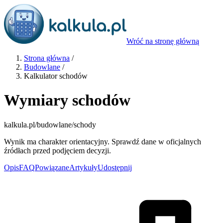
Wróć na stronę główną
Strona główna
/
Budowlane
/
Kalkulator schodów
Wymiary schodów
kalkula.pl
/budowlane/schody
Wynik ma charakter orientacyjny. Sprawdź dane w oficjalnych
źródłach przed podjęciem decyzji.
Opis
FAQ
Powiązane
Artykuły
Udostępnij