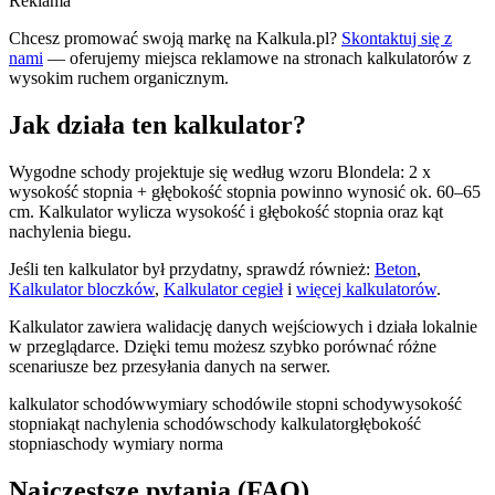
Reklama
Chcesz promować swoją markę na Kalkula.pl?
Skontaktuj się z
nami
— oferujemy miejsca reklamowe na stronach kalkulatorów z
wysokim ruchem organicznym.
Jak działa ten kalkulator?
Wygodne schody projektuje się według wzoru Blondela: 2 x
wysokość stopnia + głębokość stopnia powinno wynosić ok. 60–65
cm. Kalkulator wylicza wysokość i głębokość stopnia oraz kąt
nachylenia biegu.
Jeśli ten kalkulator był przydatny, sprawdź również:
Beton
,
Kalkulator bloczków
,
Kalkulator cegieł
i
więcej kalkulatorów
.
Kalkulator zawiera walidację danych wejściowych i działa lokalnie
w przeglądarce. Dzięki temu możesz szybko porównać różne
scenariusze bez przesyłania danych na serwer.
kalkulator schodów
wymiary schodów
ile stopni schody
wysokość
stopnia
kąt nachylenia schodów
schody kalkulator
głębokość
stopnia
schody wymiary norma
Najczęstsze pytania (FAQ)