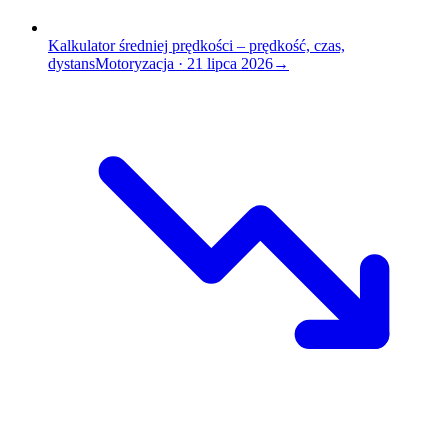
Kalkulator średniej prędkości – prędkość, czas,
dystans
Motoryzacja
·
21 lipca 2026
→