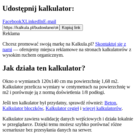
Udostępnij kalkulator:
Facebook
X
LinkedIn
E-mail
Kopiuj link
Reklama
Chcesz promować swoją markę na Kalkula.pl?
Skontaktuj się z
nami
— oferujemy miejsca reklamowe na stronach kalkulatorów z
wysokim ruchem organicznym.
Jak działa ten kalkulator?
Okno o wymiarach 120x140 cm ma powierzchnię 1,68 m2.
Kalkulator przelicza wymiary w centymetrach na powierzchnię w
m2 i porównuje ją z normą doświetlenia 1/8 podłogi.
Jeśli ten kalkulator był przydatny, sprawdź również:
Beton
,
Kalkulator bloczków
,
Kalkulator cegieł
i
więcej kalkulatorów
.
Kalkulator zawiera walidację danych wejściowych i działa lokalnie
w przeglądarce. Dzięki temu możesz szybko porównać różne
scenariusze bez przesyłania danych na serwer.