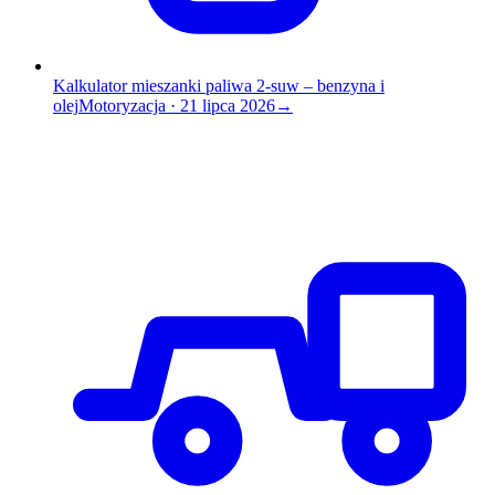
Kalkulator mieszanki paliwa 2-suw – benzyna i
olej
Motoryzacja
·
21 lipca 2026
→