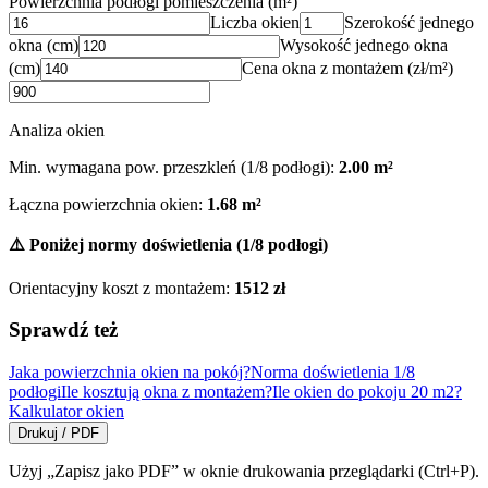
Powierzchnia podłogi pomieszczenia (m²)
Liczba okien
Szerokość jednego
okna (cm)
Wysokość jednego okna
(cm)
Cena okna z montażem (zł/m²)
Analiza okien
Min. wymagana pow. przeszkleń (1/8 podłogi):
2.00
m²
Łączna powierzchnia okien:
1.68
m²
⚠️ Poniżej normy doświetlenia (1/8 podłogi)
Orientacyjny koszt z montażem:
1512
zł
Sprawdź też
Jaka powierzchnia okien na pokój?
Norma doświetlenia 1/8
podłogi
Ile kosztują okna z montażem?
Ile okien do pokoju 20 m2?
Kalkulator okien
Drukuj / PDF
Użyj „Zapisz jako PDF” w oknie drukowania przeglądarki (Ctrl+P).