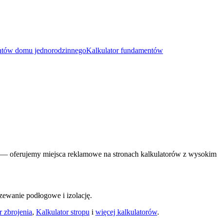
ntów domu jednorodzinnego
Kalkulator fundamentów
— oferujemy miejsca reklamowe na stronach kalkulatorów z wysokim
zewanie podłogowe i izolację.
r zbrojenia
,
Kalkulator stropu
i
więcej kalkulatorów
.