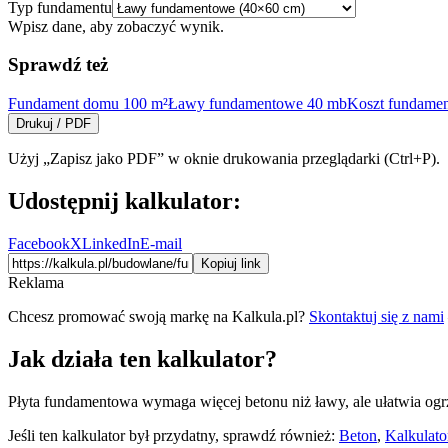
Typ fundamentu
Wpisz dane, aby zobaczyć wynik.
Sprawdź też
Fundament domu 100 m²
Ławy fundamentowe 40 mb
Koszt fundame
Drukuj / PDF
Użyj „Zapisz jako PDF” w oknie drukowania przeglądarki (Ctrl+P).
Udostępnij kalkulator:
Facebook
X
LinkedIn
E-mail
Kopiuj link
Reklama
Chcesz promować swoją markę na Kalkula.pl?
Skontaktuj się z nami
Jak działa ten kalkulator?
Płyta fundamentowa wymaga więcej betonu niż ławy, ale ułatwia ogr
Jeśli ten kalkulator był przydatny, sprawdź również:
Beton
,
Kalkulato