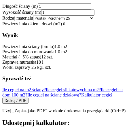
Długość ściany (m)
Wysokość ściany (m)
Rodzaj materiału
Powierzchnia okien i drzwi (m2)
Wynik
Powierzchnia ściany (brutto)
1.0
m2
Powierzchnia do murowania
1.0
m2
Materiał (+5% zapas)
12
szt.
Zaprawa murarska
18
l
Worki zaprawy 25 kg
1
szt.
Sprawdź też
Ile cegieł na m2 ściany?
Ile cegieł silikatowych na m2?
Ile cegieł na
dom 100 m2?
Ile cegieł na ścianę działową?
Kalkulator cegieł
Drukuj / PDF
Użyj „Zapisz jako PDF” w oknie drukowania przeglądarki (Ctrl+P).
Udostępnij kalkulator: