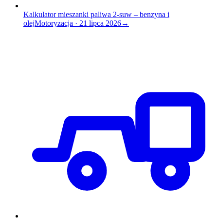
Kalkulator mieszanki paliwa 2-suw – benzyna i
olej
Motoryzacja
·
21 lipca 2026
→