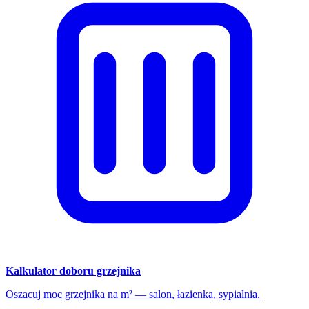
Kalkulator doboru grzejnika
Oszacuj moc grzejnika na m² — salon, łazienka, sypialnia.