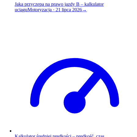
Jaka przyczepa na prawo jazdy B – kalkulator
uciągu
Motoryzacja
·
21 lipca 2026
→
Kalkulator średniej prędkości – prędkość, czas,