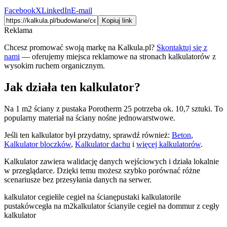
Facebook
X
LinkedIn
E-mail
Kopiuj link
Reklama
Chcesz promować swoją markę na Kalkula.pl?
Skontaktuj się z
nami
— oferujemy miejsca reklamowe na stronach kalkulatorów z
wysokim ruchem organicznym.
Jak działa ten kalkulator?
Na 1 m2 ściany z pustaka Porotherm 25 potrzeba ok. 10,7 sztuki. To
popularny materiał na ściany nośne jednowarstwowe.
Jeśli ten kalkulator był przydatny, sprawdź również:
Beton
,
Kalkulator bloczków
,
Kalkulator dachu
i
więcej kalkulatorów
.
Kalkulator zawiera walidację danych wejściowych i działa lokalnie
w przeglądarce. Dzięki temu możesz szybko porównać różne
scenariusze bez przesyłania danych na serwer.
kalkulator cegieł
ile cegieł na ścianę
pustaki kalkulator
ile
pustaków
cegła na m2
kalkulator ściany
ile cegieł na dom
mur z cegły
kalkulator