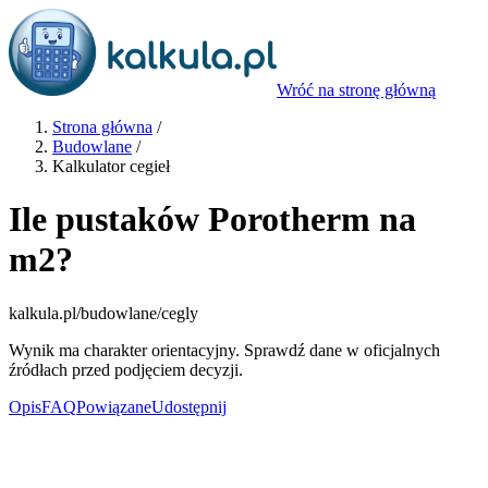
Wróć na stronę główną
Strona główna
/
Budowlane
/
Kalkulator cegieł
Ile pustaków Porotherm na
m2?
kalkula.pl
/budowlane/cegly
Wynik ma charakter orientacyjny. Sprawdź dane w oficjalnych
źródłach przed podjęciem decyzji.
Opis
FAQ
Powiązane
Udostępnij