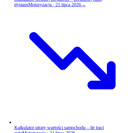
dystans
Motoryzacja
·
21 lipca 2026
→
Kalkulator utraty wartości samochodu – ile traci
auto
Motoryzacja
·
21 lipca 2026
→