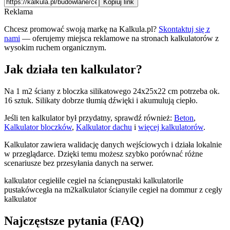
Kopiuj link
Reklama
Chcesz promować swoją markę na Kalkula.pl?
Skontaktuj się z
nami
— oferujemy miejsca reklamowe na stronach kalkulatorów z
wysokim ruchem organicznym.
Jak działa ten kalkulator?
Na 1 m2 ściany z bloczka silikatowego 24x25x22 cm potrzeba ok.
16 sztuk. Silikaty dobrze tłumią dźwięki i akumulują ciepło.
Jeśli ten kalkulator był przydatny, sprawdź również:
Beton
,
Kalkulator bloczków
,
Kalkulator dachu
i
więcej kalkulatorów
.
Kalkulator zawiera walidację danych wejściowych i działa lokalnie
w przeglądarce. Dzięki temu możesz szybko porównać różne
scenariusze bez przesyłania danych na serwer.
kalkulator cegieł
ile cegieł na ścianę
pustaki kalkulator
ile
pustaków
cegła na m2
kalkulator ściany
ile cegieł na dom
mur z cegły
kalkulator
Najczęstsze pytania (FAQ)