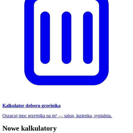
Kalkulator doboru grzejnika
Oszacuj moc grzejnika na m² — salon, łazienka, sypialnia.
Nowe kalkulatory