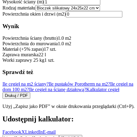
Wysokość ściany (m)
Rodzaj materiału
Powierzchnia okien i drzwi (m2)
Wynik
Powierzchnia ściany (brutto)
1.0
m2
Powierzchnia do murowania
1.0
m2
Materiał (+5% zapas)
17
szt.
Zaprawa murarska
22
l
Worki zaprawy 25 kg
1
szt.
Sprawdź też
Ile cegieł na m2 ściany?
Ile pustaków Porotherm na m2?
Ile cegieł na
dom 100 m2?
Ile cegieł na ścianę działową?
Kalkulator cegieł
Drukuj / PDF
Użyj „Zapisz jako PDF” w oknie drukowania przeglądarki (Ctrl+P).
Udostępnij kalkulator:
Facebook
X
LinkedIn
E-mail