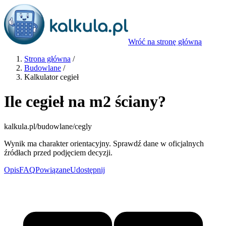
Wróć na stronę główną
Strona główna
/
Budowlane
/
Kalkulator cegieł
Ile cegieł na m2 ściany?
kalkula.pl
/budowlane/cegly
Wynik ma charakter orientacyjny. Sprawdź dane w oficjalnych
źródłach przed podjęciem decyzji.
Opis
FAQ
Powiązane
Udostępnij