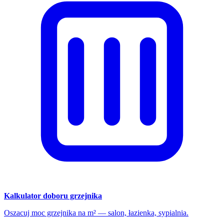
Kalkulator doboru grzejnika
Oszacuj moc grzejnika na m² — salon, łazienka, sypialnia.