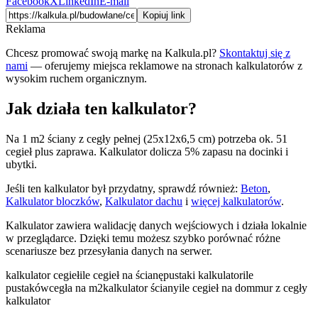
Facebook
X
LinkedIn
E-mail
Kopiuj link
Reklama
Chcesz promować swoją markę na Kalkula.pl?
Skontaktuj się z
nami
— oferujemy miejsca reklamowe na stronach kalkulatorów z
wysokim ruchem organicznym.
Jak działa ten kalkulator?
Na 1 m2 ściany z cegły pełnej (25x12x6,5 cm) potrzeba ok. 51
cegieł plus zaprawa. Kalkulator dolicza 5% zapasu na docinki i
ubytki.
Jeśli ten kalkulator był przydatny, sprawdź również:
Beton
,
Kalkulator bloczków
,
Kalkulator dachu
i
więcej kalkulatorów
.
Kalkulator zawiera walidację danych wejściowych i działa lokalnie
w przeglądarce. Dzięki temu możesz szybko porównać różne
scenariusze bez przesyłania danych na serwer.
kalkulator cegieł
ile cegieł na ścianę
pustaki kalkulator
ile
pustaków
cegła na m2
kalkulator ściany
ile cegieł na dom
mur z cegły
kalkulator