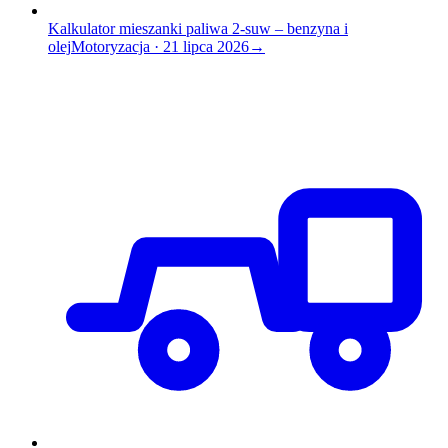
Kalkulator mieszanki paliwa 2-suw – benzyna i
olej
Motoryzacja
·
21 lipca 2026
→