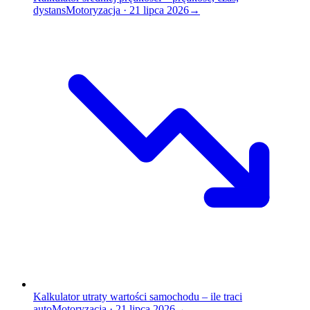
dystans
Motoryzacja
·
21 lipca 2026
→
Kalkulator utraty wartości samochodu – ile traci
auto
Motoryzacja
·
21 lipca 2026
→