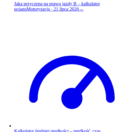
Jaka przyczepa na prawo jazdy B – kalkulator
uciągu
Motoryzacja
·
21 lipca 2026
→
Kalkulator średniej prędkości – prędkość, czas,