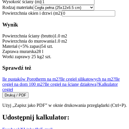
Wysokość ściany (m)
Rodzaj materiału
Powierzchnia okien i drzwi (m2)
Wynik
Powierzchnia ściany (brutto)
1.0
m2
Powierzchnia do murowania
1.0
m2
Materiał (+5% zapas)
54
szt.
Zaprawa murarska
28
l
Worki zaprawy 25 kg
2
szt.
Sprawdź też
Ile pustaków Porotherm na m2?
Ile cegieł silikatowych na m2?
Ile
cegieł na dom 100 m2?
Ile cegieł na ścianę działową?
Kalkulator
cegieł
Drukuj / PDF
Użyj „Zapisz jako PDF” w oknie drukowania przeglądarki (Ctrl+P).
Udostępnij kalkulator: