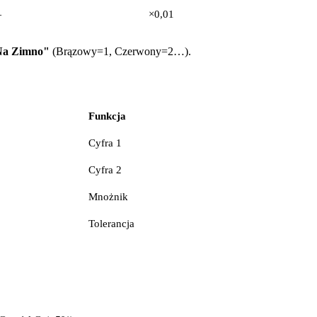
—
×0,01
Na Zimno"
(Brązowy=1, Czerwony=2…).
Funkcja
Cyfra 1
Cyfra 2
Mnożnik
Tolerancja