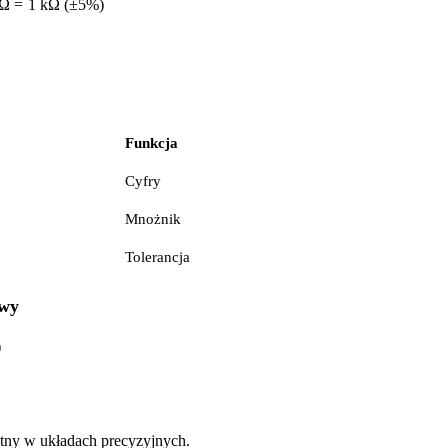
Ω
=
1
k
Ω
(
±
5%
)
Funkcja
Cyfry
Mnożnik
Tolerancja
owy
)
tny w układach precyzyjnych.