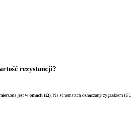
artość rezystancji?
mierzona jest w
omach (Ω)
. Na schematach oznaczany zygzakiem (EU