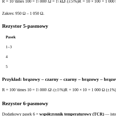
R = 10 \times 100 = 1\ 000\ Ω = 1\ kΩ\ (±5\%)
R
=
10
×
100
=
1
000
Zakres: 950 Ω – 1 050 Ω.
Rezystor 5-pasmowy
Pasek
1–3
4
5
Przykład: brązowy – czarny – czarny – brązowy – brąz
R = 100 \times 10 = 1\ 000\ Ω\ (±1\%)
R
=
100
×
10
=
1
000
Ω
(
±
1%
Rezystor 6-pasmowy
Dodatkowy pasek 6 =
współczynnik temperaturowy (TCR)
— isto