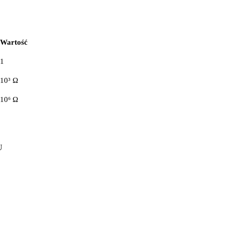
Wartość
1
10³ Ω
10⁶ Ω
U