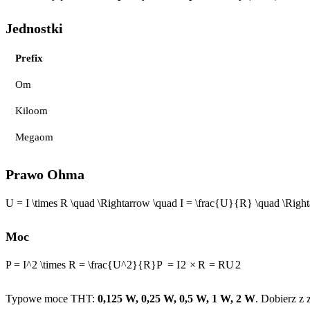
Jednostki
Prefix
Om
Kiloom
Megaom
Prawo Ohma
U = I \times R \quad \Rightarrow \quad I = \frac{U}{R} \quad \Righ
Moc
P = I^2 \times R = \frac{U^2}{R}
P
=
I
2
×
R
=
R
U
2
Typowe moce THT:
0,125 W, 0,25 W, 0,5 W, 1 W, 2 W
. Dobierz z