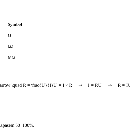
Symbol
Ω
kΩ
MΩ
tarrow \quad R = \frac{U}{I}
U
=
I
×
R
⇒
I
=
R
U
⇒
R
=
I
 zapasem 50–100%.