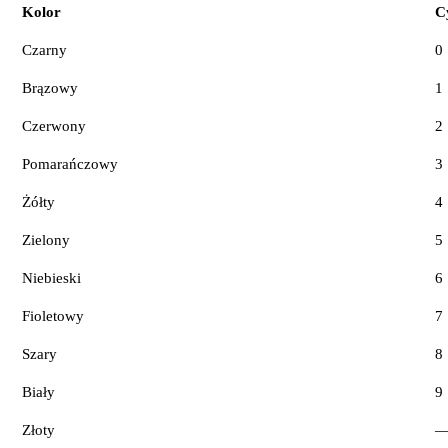
Kolor
C
Czarny
0
Brązowy
1
Czerwony
2
Pomarańczowy
3
Żółty
4
Zielony
5
Niebieski
6
Fioletowy
7
Szary
8
Biały
9
Złoty