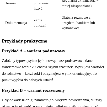
Regularna aktualizacja =
Termin
ponownie
mniej niespodzianek
liczyć
Ułatwia rozmowę z
Zapis
Dokumentacja
urzędem, bankiem lub
obliczeń
wykonawcą
Przykłady praktyczne
Przykład A – wariant podstawowy
Załóżmy typową sytuację domową: masz podstawowe dane,
standardowe warunki i chcesz szybki szacunek. Wpisujesz wartości
do
rolnictwo – koszt-orki
i otrzymujesz wynik orientacyjny. To
punkt wyjścia do dalszych ustaleń.
Przykład B – wariant rozszerzony
Gdy dokładasz drugi parametr (np. większa powierzchnia, dłuższy
okres, więcej osób), wynik rośnie nieliniowo. Warto więc liczyć