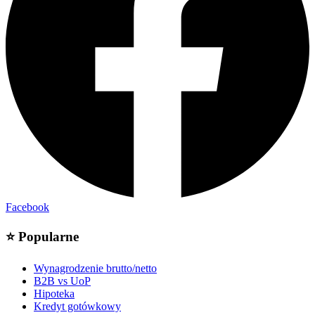
Facebook
⭐
Popularne
Wynagrodzenie brutto/netto
B2B vs UoP
Hipoteka
Kredyt gotówkowy