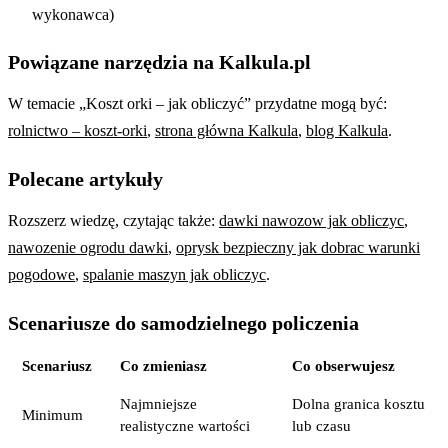
wykonawca)
Powiązane narzędzia na Kalkula.pl
W temacie „Koszt orki – jak obliczyć” przydatne mogą być:
rolnictwo – koszt-orki
,
strona główna Kalkula
,
blog Kalkula
.
Polecane artykuły
Rozszerz wiedzę, czytając także:
dawki nawozow jak obliczyc
,
nawozenie ogrodu dawki
,
oprysk bezpieczny jak dobrac warunki
pogodowe
,
spalanie maszyn jak obliczyc
.
Scenariusze do samodzielnego policzenia
Scenariusz
Co zmieniasz
Co obserwujesz
Najmniejsze
Dolna granica kosztu
Minimum
realistyczne wartości
lub czasu