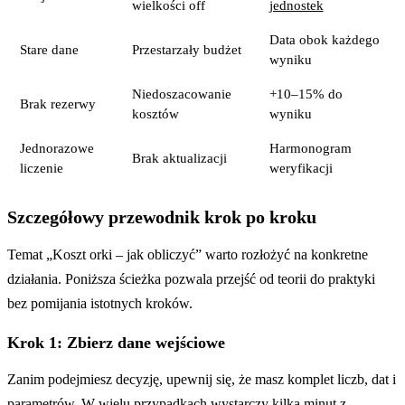
wielkości off
jednostek
Data obok każdego
Stare dane
Przestarzały budżet
wyniku
Niedoszacowanie
+10–15% do
Brak rezerwy
kosztów
wyniku
Jednorazowe
Harmonogram
Brak aktualizacji
liczenie
weryfikacji
Szczegółowy przewodnik krok po kroku
Temat „Koszt orki – jak obliczyć” warto rozłożyć na konkretne
działania. Poniższa ścieżka pozwala przejść od teorii do praktyki
bez pomijania istotnych kroków.
Krok 1: Zbierz dane wejściowe
Zanim podejmiesz decyzję, upewnij się, że masz komplet liczb, dat i
parametrów. W wielu przypadkach wystarczy kilka minut z