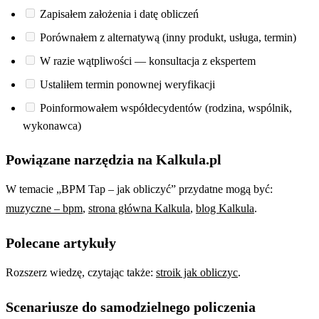
Zapisałem założenia i datę obliczeń
Porównałem z alternatywą (inny produkt, usługa, termin)
W razie wątpliwości — konsultacja z ekspertem
Ustaliłem termin ponownej weryfikacji
Poinformowałem współdecydentów (rodzina, wspólnik,
wykonawca)
Powiązane narzędzia na Kalkula.pl
W temacie „BPM Tap – jak obliczyć” przydatne mogą być:
muzyczne – bpm
,
strona główna Kalkula
,
blog Kalkula
.
Polecane artykuły
Rozszerz wiedzę, czytając także:
stroik jak obliczyc
.
Scenariusze do samodzielnego policzenia