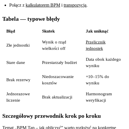
Połącz z
kalkulatorem BPM
i
transpozycją
.
Tabela — typowe błędy
Błąd
Skutek
Jak uniknąć
Wynik o rząd
Przelicznik
Złe jednostki
wielkości off
jednostek
Data obok każdego
Stare dane
Przestarzały budżet
wyniku
Niedoszacowanie
+10–15% do
Brak rezerwy
kosztów
wyniku
Jednorazowe
Harmonogram
Brak aktualizacji
liczenie
weryfikacji
Szczegółowy przewodnik krok po kroku
Temat „BPM Tap – jak obliczyć” warto rozłożyć na konkretne