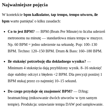
Najważniejsze pojęcia
W kontekście
bpm kalkulator, tap tempo, tempo utworu, ile
bpm
warto pamiętać o kilku zasadach:
Co to jest BPM?
— BPM (Beats Per Minute) to liczba uderzeń
metronomu na minutę — standardowa miara tempa w muzyce.
Np. 60 BPM = jedno uderzenie na sekundę. Pop: 100–130
BPM. Techno: 120–150 BPM. Drum & Bass: 160–180 BPM.
Ile stuknięć potrzebuję dla dokładnego wyniku?
—
Minimum 4 stuknięcia dają przybliżony wynik. 8–16 stuknięć
daje stabilny odczyt z błędem <2 BPM. Dla precyzji poniżej 1
BPM stukaj przez co najmniej 10–15 sekund.
Do czego przydaje się znajomość BPM?
— DJing:
beatmatching (miksowanie dwóch utworów w tym samym
tempie). Produkcja: ustawianie tempa DAW pod samplowanie.