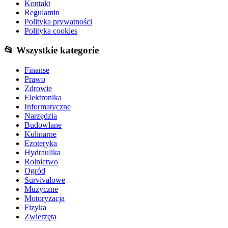
Kontakt
Regulamin
Polityka prywatności
Polityka cookies
📂 Wszystkie kategorie
Finanse
Prawo
Zdrowie
Elektronika
Informatyczne
Narzędzia
Budowlane
Kulinarne
Ezoteryka
Hydraulika
Rolnictwo
Ogród
Survivalowe
Muzyczne
Motoryzacja
Fizyka
Zwierzęta