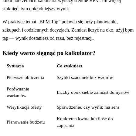
kilku uderzeniach kalkulator wyliczy średnie BPM. Im więcej
stuknięć, tym dokładniejszy wynik.
W praktyce temat „BPM Tap” pojawia się przy planowaniu,
zakupach i codziennych decyzjach. Zamiast liczyć na oko, użyj
bpm
tap
— wynik dostaniesz od razu, bez rejestracji.
Kiedy warto sięgnąć po kalkulator?
Sytuacja
Co zyskujesz
Pierwsze obliczenia
Szybki szacunek bez wzorów
Porównanie
Liczby obok siebie zamiast domysłów
wariantów
Weryfikacja oferty
Sprawdzenie, czy wynik ma sens
Konkretna kwota lub ilość do
Planowanie budżetu
zapisania