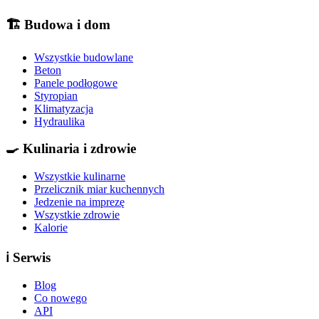
🏗️
Budowa i dom
Wszystkie budowlane
Beton
Panele podłogowe
Styropian
Klimatyzacja
Hydraulika
🍳
Kulinaria i zdrowie
Wszystkie kulinarne
Przelicznik miar kuchennych
Jedzenie na imprezę
Wszystkie zdrowie
Kalorie
ℹ️
Serwis
Blog
Co nowego
API